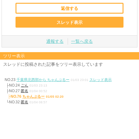
返信する
スレッド表示
通報する
一覧へ戻る
ツリー表示
スレッドに投稿された記事をツリー表示しています
NO.23
千葉県北西部から ちゃんぷるー
スレッド表示
01/03 23:01
├NO.24
ごん
01/03 23:13
├NO.27
匿名
01/04 00:52
├NO.76
ちゃんぷるー
01/05 02:20
└NO.32
匿名
01/04 08:57