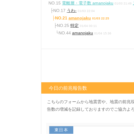
NO.15
電離層・電子数 amanojaku
01/03 21:49
├NO.17
うわ-
01/03 22:04
├NO.21
amanojaku
01/03 22:25
├NO.25
特定
01/04 00:11
└NO.44
amanojaku
01/04 15:36
今日の前兆報告数
こちらのフォームから地震雲や、地震の前兆
告数の増減を記録しておりますのでご協力よ
東日本