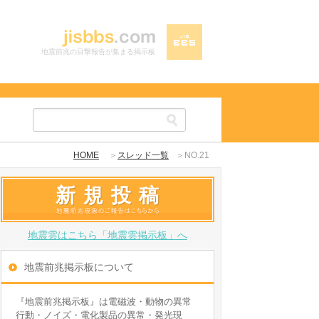
地震前兆の目撃報告が集まる掲示板
HOME
＞
スレッド一覧
＞NO.21
新規投稿
地震雲はこちら「地震雲掲示板」へ
地震前兆掲示板について
『地震前兆掲示板』は電磁波・動物の異常
行動・ノイズ・電化製品の異常・発光現