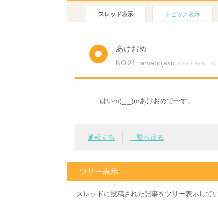
スレッド表示
トピック表示
あけおめ
NO.21
amanojaku
iYzkyODMzNz-PC
はいm(_ _)mあけおめで〜す。
通報する
一覧へ戻る
ツリー表示
スレッドに投稿された記事をツリー表示して