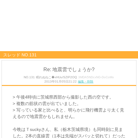
スレッド NO.131
Re: 地震雲でしょうか?
NO.131
眠れぬねこ◆xHUu/SZIP2OQ
3MDA5NDcxNG-DoCoMo
2013年01月05日21:22
編集・削除
> 午後4時頃に茨城県西部から撮影した西の空です。
> 複数の筋状の雲が出ていました。
> 写っている家と比べると、明らかに飛行機雲より太く見
えるので地震雲かもしれません。
今晩はＴsuckyさん、私（栃木茨城県境）も同時刻に見ま
した。2本の直線雲（1本は先端がスパッと切れて）だった