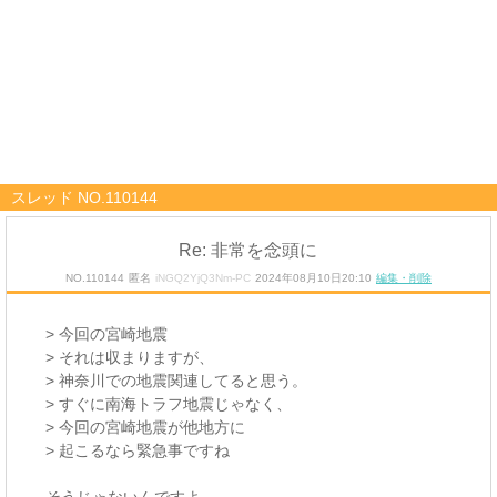
スレッド NO.110144
Re: 非常を念頭に
NO.110144
匿名
iNGQ2YjQ3Nm-PC
2024年08月10日20:10
編集・削除
> 今回の宮崎地震
> それは収まりますが、
> 神奈川での地震関連してると思う。
> すぐに南海トラフ地震じゃなく、
> 今回の宮崎地震が他地方に
> 起こるなら緊急事ですね
そうじゃないんですよ。