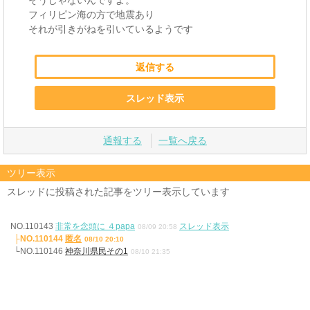
フィリピン海の方で地震あり
それが引きがねを引いているようです
返信する
スレッド表示
通報する
一覧へ戻る
ツリー表示
スレッドに投稿された記事をツリー表示しています
NO.110143
非常を念頭に ４papa
スレッド表示
08/09 20:58
├NO.110144
匿名
08/10 20:10
└NO.110146
神奈川県民その1
08/10 21:35