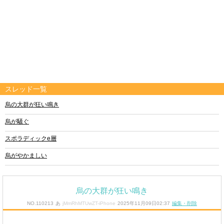
スレッド一覧
烏の大群が狂い鳴き
烏が騒ぐ
スポラディックe層
烏がやかましい
烏の大群が狂い鳴き
NO.110213
あ
jMmRhMTUwZT-iPhone
2025年11月09日02:37
編集・削除