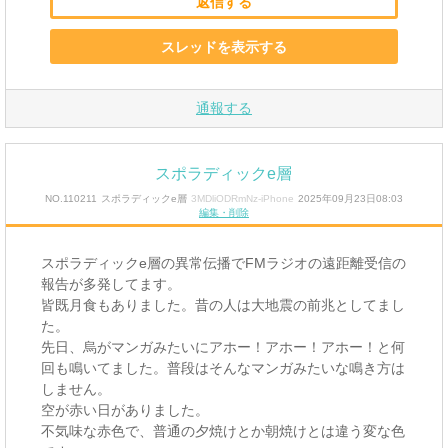
返信する
スレッドを表示する
通報する
スポラディックe層
NO.110211
スポラディックe層
3MDliODRmNz-iPhone
2025年09月23日08:03
編集・削除
スポラディックe層の異常伝播でFMラジオの遠距離受信の
報告が多発してます。
皆既月食もありました。昔の人は大地震の前兆としてまし
た。
先日、烏がマンガみたいにアホー！アホー！アホー！と何
回も鳴いてました。普段はそんなマンガみたいな鳴き方は
しません。
空が赤い日がありました。
不気味な赤色で、普通の夕焼けとか朝焼けとは違う変な色