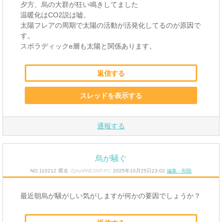
夕方、烏の大群が狂い鳴きしてました
温暖化はCO2説は嘘。
太陽フレアの周期で太陽の活動が活発化してるのが原因で
す。
スポラディックe層も太陽と関係あります。
返信する
スレッドを表示する
通報する
烏が騒ぐ
NO.110212
匿名
iZjAyMWE5MT-PC
2025年10月25日23:02
編集・削除
最近朝烏が騒がしい気がしますが何かの要因でしょうか？