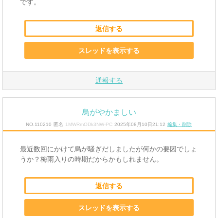
です。
返信する
スレッドを表示する
通報する
烏がやかましい
NO.110210
匿名
1MWRmODk3NW-PC
2025年08月10日21:12
編集・削除
最近数回にかけて烏が騒ぎだしましたが何かの要因でしょ
うか？梅雨入りの時期だからかもしれません。
返信する
スレッドを表示する