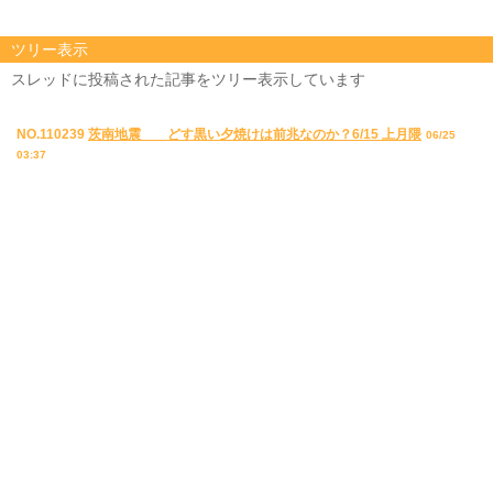
ツリー表示
スレッドに投稿された記事をツリー表示しています
NO.110239
茨南地震 どす黒い夕焼けは前兆なのか？6/15 上月隈
06/25
03:37