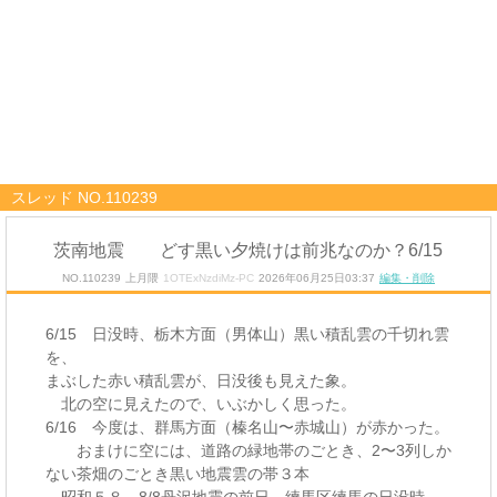
スレッド NO.110239
茨南地震 どす黒い夕焼けは前兆なのか？6/15
NO.110239
上月隈
1OTExNzdiMz-PC
2026年06月25日03:37
編集・削除
6/15 日没時、栃木方面（男体山）黒い積乱雲の千切れ雲
を、
まぶした赤い積乱雲が、日没後も見えた象。
北の空に見えたので、いぶかしく思った。
6/16 今度は、群馬方面（榛名山〜赤城山）が赤かった。
おまけに空には、道路の緑地帯のごとき、2〜3列しか
ない茶畑のごとき黒い地震雲の帯３本
昭和５８ 8/8丹沢地震の前日、練馬区練馬の日没時